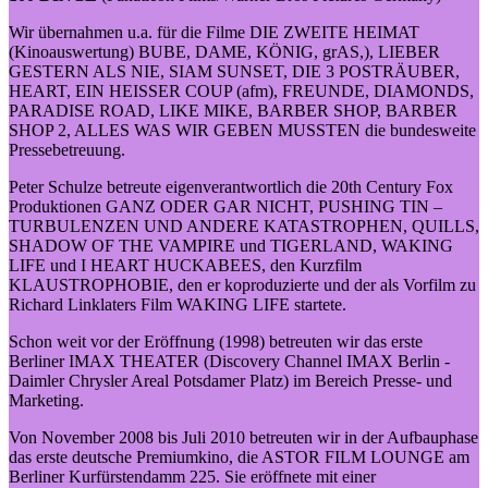
Wir übernahmen u.a. für die Filme DIE ZWEITE HEIMAT
(Kinoauswertung) BUBE, DAME, KÖNIG, grAS,), LIEBER
GESTERN ALS NIE, SIAM SUNSET, DIE 3 POSTRÄUBER,
HEART, EIN HEISSER COUP (afm), FREUNDE, DIAMONDS,
PARADISE ROAD, LIKE MIKE, BARBER SHOP, BARBER
SHOP 2, ALLES WAS WIR GEBEN MUSSTEN die bundesweite
Pressebetreuung.
Peter Schulze betreute eigenverantwortlich die 20th Century Fox
Produktionen GANZ ODER GAR NICHT, PUSHING TIN –
TURBULENZEN UND ANDERE KATASTROPHEN, QUILLS,
SHADOW OF THE VAMPIRE und TIGERLAND, WAKING
LIFE und I HEART HUCKABEES, den Kurzfilm
KLAUSTROPHOBIE, den er koproduzierte und der als Vorfilm zu
Richard Linklaters Film WAKING LIFE startete.
Schon weit vor der Eröffnung (1998) betreuten wir das erste
Berliner IMAX THEATER (Discovery Channel IMAX Berlin -
Daimler Chrysler Areal Potsdamer Platz) im Bereich Presse- und
Marketing.
Von November 2008 bis Juli 2010 betreuten wir in der Aufbauphase
das erste deutsche Premiumkino, die ASTOR FILM LOUNGE am
Berliner Kurfürstendamm 225. Sie eröffnete mit einer