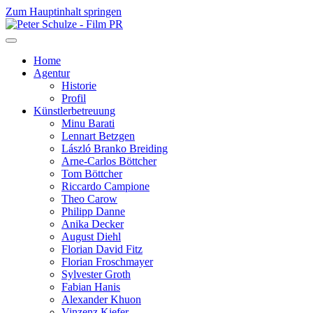
Zum Hauptinhalt springen
Home
Agentur
Historie
Profil
Künstlerbetreuung
Minu Barati
Lennart Betzgen
László Branko Breiding
Arne-Carlos Böttcher
Tom Böttcher
Riccardo Campione
Theo Carow
Philipp Danne
Anika Decker
August Diehl
Florian David Fitz
Florian Froschmayer
Sylvester Groth
Fabian Hanis
Alexander Khuon
Vinzenz Kiefer