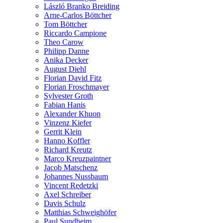
László Branko Breiding
Arne-Carlos Böttcher
Tom Böttcher
Riccardo Campione
Theo Carow
Philipp Danne
Anika Decker
August Diehl
Florian David Fitz
Florian Froschmayer
Sylvester Groth
Fabian Hanis
Alexander Khuon
Vinzenz Kiefer
Gerrit Klein
Hanno Koffler
Richard Kreutz
Marco Kreuzpaintner
Jacob Matschenz
Johannes Nussbaum
Vincent Redetzki
Axel Schreiber
Davis Schulz
Matthias Schweighöfer
Paul Sundheim