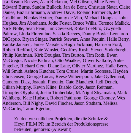
u.a. Keanu Reeves, Alan Rickman, Mel Gibson, Mike Newell,
Edward Burns, Sandra Bullock, Jan de Bont, Christian Slater, Claire
Danes, Baz Luhrmann, Andrew Davis, Roland Emmerich, Jeff
Goldblum, Nicolas Hytner, Danny de Vito, Michael Douglas, John
Hughes, Jim Abrahams, Jodie Foster, Bruce Willis, Terence Mallick,
Nick Nolte, Sean Penn, Jim Caviezel, Robert deNiro, Gwyneth
Paltrow, Linda Fiorentino, Saskia Reeves, Danny Boyle, Leonardo
DiCaprio, Bryan Singer, Patrick Stewart, Anna Paquin, Halle Berry,
Famke Janssen, James Marsden, Hugh Jackman, Harrison Ford,
Robert Redford, Kate Winslet, Geoffrey Rush, Steven Soderbergh,
Philip Kaufman, Kirk Douglas, Tim Burton, Tim Roth, Ewan
McGregor, Nicole Kidman, Otto Waalkes, Oliver Kalkofe, Anke
Engelke, Richard Gere, Diane Lane, Olivier Martinez, Halle Berry,
Will Smith, Ashton Kutcher, Tom Cruise, Martin Scorsese, Hayden
Christensen, George Lucas, Reese Witherspoon, Jake Gyllenhaal,
Cameron Diaz, Joaquin Phoenix, Cate Blanchett, Judi Dench,
Cillian Murphy, Kevin Kline, Diablo Cody, Jason Reitman,
Timophy Olyphant, Justin Timberlake, M. Night Shyamalan, Mark
Wahlberg, Kate Hudson, Robert Pattinson, George Clooney, Wes
Anderson, Bill Nighy, David Fincher, Jason Statham, Melissa
McCarthy, Taron Egerton,
Zu den wesentlichen Projekten, die die Schulze &
Heyn FILM PR im Bereich der Produktionspresse
betreuten, gehören: (Auswahl)