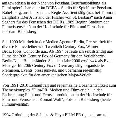
aufgewachsen in der Nähe von Potsdam. Berufsausbildung als
Filmkopierfacharbeiter im DEFA – Studio für Spielfilme Potsdam-
Babelsberg, anschließend als Regie-Assistent tätig (u.a. bei Thomas
Langhoffs „Der Aufstand der Fischer von St. Barbara“ nach Anna
Seghers für das Fernsehen der DDR). 1989 Beginn Studium der
Filmwissenschaft an der Hochschule für Film- und Fernsehen
Potsdam-Babelsberg.
Seit 1990 Mitarbeit in der Medien Agentur Berlin, Pressearbeit für
diverse Filmverleiher wie Twentieth Century Fox, Warner
Bros.,Tobis, Concorde u.a.. Ab 1994 betreute ich selbstständig
alle
Filme der 20th Century Fox of Germany für den Verleihbezirk
Berlin/Neue Bundesländer. Seit dem Jahr 2000
zusätzlich
als Event
Manager für 20th Century Fox of Germany tätig, organisierte
Premieren, Events, press junkets, und übernahm regelmäßig
Sonderprojekte für den amerikanischen Major-Verleih.
Von 1991-2010 Lehrauftrag und regelmäßige Dozententätigkeit zum
Themenkomplex "Film-PR, Medien und Filmverleih" in der
Fachrichtung Film- und Fernsehproduktion an der Hochschule für
Film- und Fernsehen "Konrad Wolf", Potsdam Babelsberg (heute
Filmuniversität).
1994 Gründung der Schulze & Heyn FILM PR (gemeinsam mit