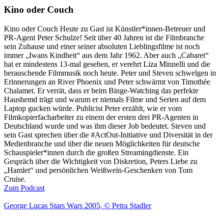
Kino oder Couch
Kino oder Couch Heute zu Gast ist Künstler*innen-Betreuer und
PR-Agent Peter Schulze! Seit über 40 Jahren ist die Filmbranche
sein Zuhause und einer seiner absoluten Lieblingsfilme ist noch
immer „Iwans Kindheit“ aus dem Jahr 1962. Aber auch „Cabaret“
hat er mindestens 13-mal gesehen, er verehrt Liza Minnelli und die
berauschende Filmmusik noch heute. Peter und Steven schwelgen in
Erinnerungen an River Phoenix und Peter schwärmt von Timothée
Chalamet. Er verrät, dass er beim Binge-Watching das perfekte
Haushemd trägt und warum er niemals Filme und Serien auf dem
Laptop gucken würde. Publicist Peter erzählt, wie er vom
Filmkopierfacharbeiter zu einem der ersten drei PR-Agenten in
Deutschland wurde und was ihm dieser Job bedeutet. Steven und
sein Gast sprechen über die #ActOut-Initiative und Diversität in der
Medienbranche und über die neuen Möglichkeiten für deutsche
Schauspieler*innen durch die großen Streamingdienste. Ein
Gespräch über die Wichtigkeit von Diskretion, Peters Liebe zu
„Hamlet“ und persönlichen Weißwein-Geschenken von Tom
Cruise.
Zum Podcast
George Lucas Stars Wars 2005, © Petra Stadler