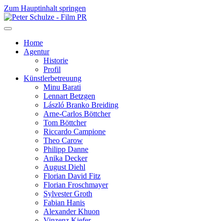
Zum Hauptinhalt springen
Home
Agentur
Historie
Profil
Künstlerbetreuung
Minu Barati
Lennart Betzgen
László Branko Breiding
Arne-Carlos Böttcher
Tom Böttcher
Riccardo Campione
Theo Carow
Philipp Danne
Anika Decker
August Diehl
Florian David Fitz
Florian Froschmayer
Sylvester Groth
Fabian Hanis
Alexander Khuon
Vinzenz Kiefer